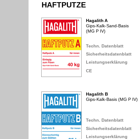
HAFTPUTZE
Hagalith A
Gips-Kalk-Sand-Basis
(MG P IV)
Techn. Datenblatt
Sicherheitsdatenblatt
Leistungserklärung
CE
Hagalith B
Gips-Kalk-Basis (MG P IV)
Techn. Datenblatt
Sicherheitsdatenblatt
Leistungserklärung